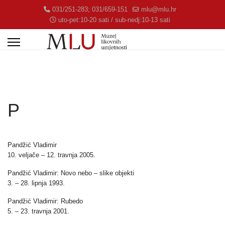
031/251-283; 031/659-151
mlu@mlu.hr
uto-pet:10-20 sati / sub-nedj:10-13 sati
P
Pandžić Vladimir
10. veljače – 12. travnja 2005.
Pandžić Vladimir: Novo nebo – slike objekti
3. – 28. lipnja 1993.
Pandžić Vladimir: Rubedo
5. – 23. travnja 2001.