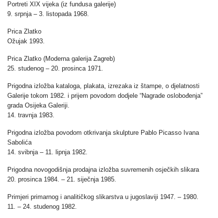
Portreti XIX vijeka (iz fundusa galerije)
9. srpnja – 3. listopada 1968.
Prica Zlatko
Ožujak 1993.
Prica Zlatko (Moderna galerija Zagreb)
25. studenog – 20. prosinca 1971.
Prigodna izložba kataloga, plakata, izrezaka iz štampe, o djelatnosti
Galerije tokom 1982. i prijem povodom dodjele “Nagrade oslobođenja”
grada Osijeka Galeriji.
14. travnja 1983.
Prigodna izložba povodom otkrivanja skulpture Pablo Picasso Ivana
Sabolića
14. svibnja – 11. lipnja 1982.
Prigodna novogodišnja prodajna izložba suvremenih osječkih slikara
20. prosinca 1984. – 21. siječnja 1985.
Primjeri primarnog i analitičkog slikarstva u jugoslaviji 1947. – 1980.
11. – 24. studenog 1982.