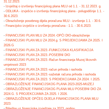
31.12.2023.
-
Izvještaj o izvršenju financijskog plana MLU od 1.1. - 31.12.2023. g.
-
ODLUKA - izvješće o izvršenju financijskog plana - polugodišnje 1.1. -
30.6.2023.
-
Obrazloženje posebnog dijela proračuna MLU - izvršenje 1.1. - 30.6.
-
Financijsko izvješće o izvršenju proračuna - 1.1. - 30.6.2023.
-
FINANCIJSKI PLAN MLU ZA 2024.-OPĆI DIO-obrazloženje
-
FINANCIJSKI PLAN MLU ZA 2024.g. S PROJEKCIJAMA ZA 2025. I
2026.G
-
FINANCIJSKI PLAN ZA 2023.-FUNKCIJSKA KLASIFIKACIJA
-
FINANCIJSKI PLAN ZA 2023.-POSEBNI DIO
-
FINANCIJSKI PLAN ZA 2023.-Račun financiranja Muzej likovnih
umjetnosti 2023
-
FINANCIJSKI PLAN ZA 2023.-račun prihoda i rashoda
-
FINANCIJSKI PLAN ZA 2023.-sažetak računa prihoda i rashoda
-
FINANCIJSKI PLAN ZA 2023. S PROIEKCIJAMA ZA 2024. I 2025.
-
OBRAZLOŽENJE FINANCIJSKOG PLANA 2023-2025-MUZEJ
-
OBRAZLOŽENJE FINANCIJSKOG PLANA MLU POSEBNI DIO ZA
2024.G. S PROJEKCIJAMA ZA 2025. I 2026.
-
OBRAZLOŽENJE OPĆEG DIJELA FINANCIJSKOG PLANA MLU
2023.
-
Bilješke uz financijske izvještaje za 2023. godinu