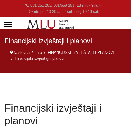
031/251-283; 031/659-151
mlu@mlu.hr
uto-pet:10-20 sati / sub-nedj:10-13 sati
Financijski izvještaji i planovi
Naslovna
Info
FINANCIJSKI IZVJEŠTAJI I PLANOVI
Financijski izvještaji i planovi
Financijski izvještaji i
planovi