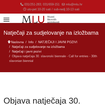
031/251-283; 031/659-151
mlu@mlu.hr
uto-pet:10-20 sati / sub-nedj:10-13 sati
Natječaji za sudjelovanje na izložbama
Naslovna
Info
NATJEČAJI I JAVNI POZIVI
Natječaji za sudjelovanje na izložbama
Natječaji i javni pozivi
Objava natječaja 30. slavonski biennale - Call for entries - 30th
slavonian biennial
Objava natječaja 30.