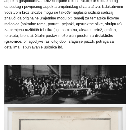
aspekta gospodarstva, kroz socijalne rekonstrukcije te s istaknutog
estetskog i povijesnog aspekta umjetničkog stvaralaštva. Edukativnim
vodstvom kroz izložbe mogu se također naglasiti različiti sadržaj
znajući da originalne umjetnine mogu biti temelj za tematske likovne
radionice (sakralne teme, portreti, pejsaži, apstraktne slike, skulpture) ili
za primjenu različitih tehnika (ulje na platnu, akvarel, crtež, grafika,
terakota, bronca). Stalni postav može biti i prostor za
didaktičke
igraonice
, prilagodljive različitoj dobi: slaganje puzzli, potraga za
detaljima, ispunjavanje upitnika itd.