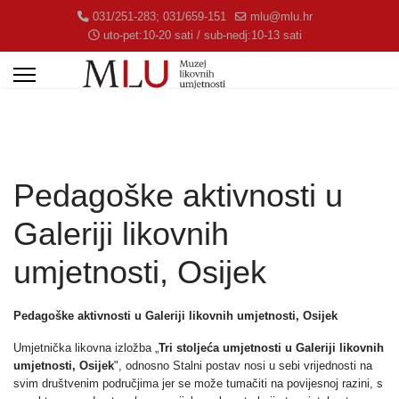
031/251-283; 031/659-151
mlu@mlu.hr
uto-pet:10-20 sati / sub-nedj:10-13 sati
Pedagoške aktivnosti u
Galeriji likovnih
umjetnosti, Osijek
Pedagoške aktivnosti u Galeriji likovnih umjetnosti, Osijek
Umjetnička likovna izložba „
Tri stoljeća umjetnosti u Galeriji likovnih
umjetnosti, Osijek
", odnosno Stalni postav nosi u sebi vrijednosti na
svim društvenim područjima jer se može tumačiti na povijesnoj razini, s