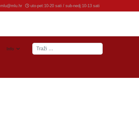
mlu@mlu.hr
uto-pet:10-20 sati / sub-nedj:10-13 sati
Traži
Info