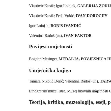
Vlastimir Kusik; Igor Loinjak,
GALERIJA ZODI
Vlastimir Kusik; Feđa Vukić,
IVAN DOROGHY
Igor Loinjak,
BORIS IVANDIĆ
Valentina Radoš (ur.),
IVAN FAKTOR
Povijest umjetnosti
Bogdan Mesinger,
MEDALJA, POVJESNICA 
Umjetnička knjiga
Tamara Nikolić Đerić; Valentina Radoš (ur.),
TARW
Etnografski muzej Istre, Muzej likovnih umjetnosti 
Teorija, kritika, muzeologija, eseji, 