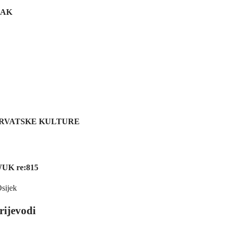
JAK
HRVATSKE KULTURE
UK re:815
Osijek
prijevodi