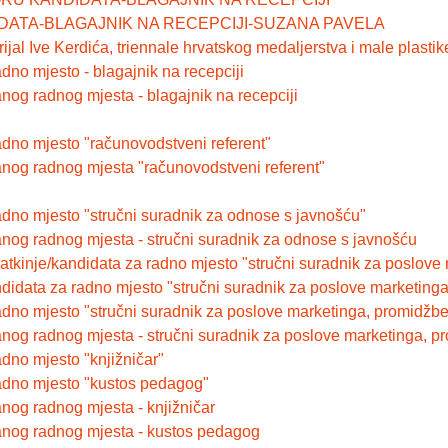
DATA-BLAGAJNIK NA RECEPCIJI-SUZANA PAVELA
jal Ive Kerdića, triennale hrvatskog medaljerstva i male plastik
dno mjesto - blagajnik na recepciji
nog radnog mjesta - blagajnik na recepciji
adno mjesto "računovodstveni referent"
anog radnog mjesta "računovodstveni referent"
adno mjesto "stručni suradnik za odnose s javnošću"
nog radnog mjesta - stručni suradnik za odnose s javnošću
atkinje/kandidata za radno mjesto "stručni suradnik za poslove
ndidata za radno mjesto "stručni suradnik za poslove marketing
adno mjesto "stručni suradnik za poslove marketinga, promidžbe
nog radnog mjesta - stručni suradnik za poslove marketinga, p
dno mjesto "knjižničar"
radno mjesto "kustos pedagog"
nog radnog mjesta - knjižničar
anog radnog mjesta - kustos pedagog