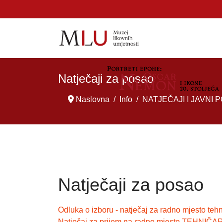
Natječaji za posao
Naslovna
Info
NATJEČAJI I JAVNI P
Natječaji za posao
Odluka o izboru - natječaj za radno mjesto teh
Natječaj za prijem na radno mjesto TEHNIČAR -