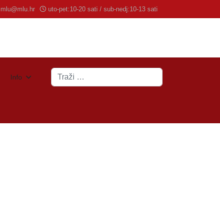
mlu@mlu.hr
uto-pet:10-20 sati / sub-nedj:10-13 sati
Traži
Info