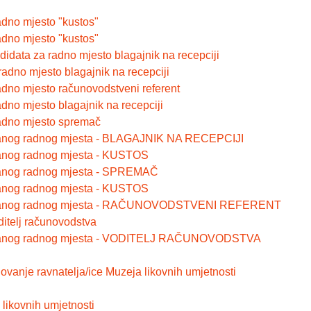
adno mjesto "kustos"
adno mjesto "kustos"
didata za radno mjesto blagajnik na recepciji
radno mjesto blagajnik na recepciji
adno mjesto računovodstveni referent
dno mjesto blagajnik na recepciji
radno mjesto spremač
iranog radnog mjesta - BLAGAJNIK NA RECEPCIJI
ranog radnog mjesta - KUSTOS
iranog radnog mjesta - SPREMAČ
ranog radnog mjesta - KUSTOS
tiziranog radnog mjesta - RAČUNOVODSTVENI REFERENT
ditelj računovodstva
iziranog radnog mjesta - VODITELJ RAČUNOVODSTVA
ovanje ravnatelja/ice Muzeja likovnih umjetnosti
 likovnih umjetnosti