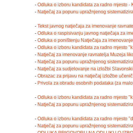
-
Odluka o izboru kandidata za radno mjesto 
-
Natječaj za popunu upražnjenog sistematizi
-
Tekst javnog natječaja za imenovanje ravnate
-
Odluka o raspisivanju javnog natječaja za im
-
Odluka o poništenju Natječaja za imenovanje 
-
Odluka o izboru kandidata za radno mjesto "k
-
Natječaj za imenovanje ravnatelja Muzeja lik
-
Natječaj za popunu upražnjenog sistematizi
-
Natječaj za sudjelovanje na izložbi Slavonsk
-
Obrazac za prijavu na natječaj izložbe učeni
-
Privola za obradu osobnih podataka (za malo
-
Odluka o izboru kandidata za radno mjesto "
-
Natječaj za popunu upražnjenog sistemati
-
Odluka o izboru kandidata za radno mjesto "
-
Natječaj za popunu upražnjenog sistemati
-
ODLUKA PRIGOVORU NA ODLUKU O IZBO