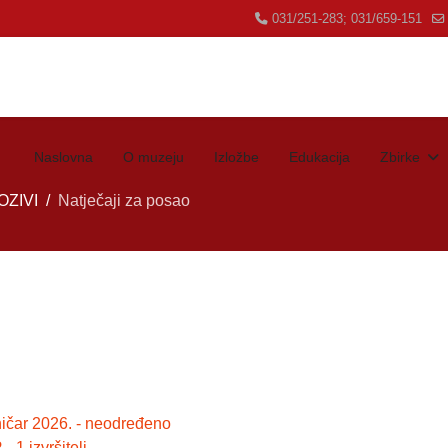
031/251-283; 031/659-151
Naslovna
O muzeju
Izložbe
Edukacija
Zbirke
OZIVI
Natječaji za posao
ničar 2026. - neodređeno
 1 izvršitelj