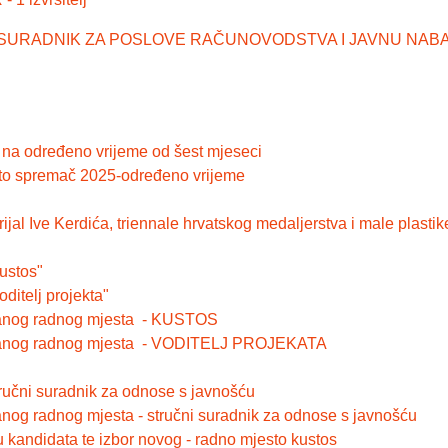
RUČNI SURADNIK ZA POSLOVE RAČUNOVODSTVA I JAVNU NAB
č na određeno vrijeme od šest mjeseci
to spremač 2025-određeno vrijeme
jal Ive Kerdića, triennale hrvatskog medaljerstva i male plastik
ustos"
ditelj projekta"
iranog radnog mjesta - KUSTOS
ziranog radnog mjesta - VODITELJ PROJEKATA
ručni suradnik za odnose s javnošću
nog radnog mjesta - stručni suradnik za odnose s javnošću
u kandidata te izbor novog - radno mjesto kustos