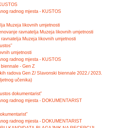
- KUSTOS
ranog radnog mjesta - KUSTOS
lja Muzeja likovnih umjetnosti
enovanje ravnatelja Muzeja likovnih umjetnosti
ravnatelja Muzeja likovnih umjetnosti
ustos"
ovnih umjetnosti
ranog radnog mjesta - KUSTOS
i biennale - Gen Z
čkih radova Gen Z/ Slavonski biennale 2022./ 2023.
ljetnog učenika)
kustos dokumentarist"
ziranog radnog mjesta - DOKUMENTARIST
dokumentarist"
ziranog radnog mjesta - DOKUMENTARIST
RU KANDIDATA-BLAGAJNIK NA RECEPCIJI