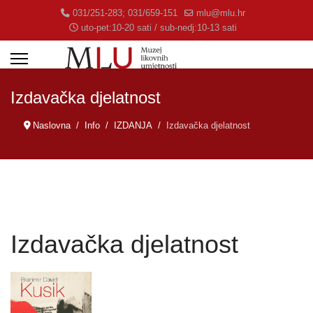
031/251-283; 031/659-151
mlu@mlu.hr
uto-pet:10-20 sati / sub-nedj:10-13 sati
Izdavačka djelatnost
Naslovna
Info
IZDANJA
Izdavačka djelatnost
Izdavačka djelatnost