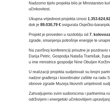
Nadzorno tijelo projekta bilo je Ministarstvo k
učinkovitost.
Ukupna vrijednost projekta iznosi
1.353.624,92
dok je
89.030,79 €
osigurala Osječko-baranjsk
Projekt je proveden u razdoblju od
7. kolovoza
zgrade, smanjenja potrošnje energije te unapre
Na završnoj konferenciji prisutne je pozdravio 
Darija Petric. Gospodja Nataša Tramišak, župani
u ime ministrice gospodje Nine Obuljen Koržine
U realizaciji projekta sudjelovali su brojni par
nadzor građenja i koordinator zaštite na radu 
obnove zgrade Muzeja likovnih umjetnosti sudj
Zahvaljujemo svim sudionicima i partnerima na 
održivijem i energetski učinkovitijem upravlja