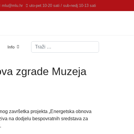
mlu@mlu.hr
uto-pet:10-20 sati / sub-nedj:10-13 sati
Traži
Info
nova zgrade Muzeja
šnog završetka projekta „Energetska obnova
oziva na dodjelu bespovratnih sredstava za
.