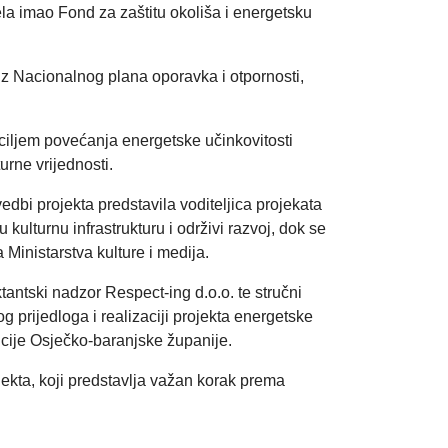
ela imao Fond za zaštitu okoliša i energetsku
iz Nacionalnog plana oporavka i otpornosti,
s ciljem povećanja energetske učinkovitosti
rne vrijednosti.
dbi projekta predstavila voditeljica projekata
ulturnu infrastrukturu i održivi razvoj, dok se
Ministarstva kulture i medija.
ktantski nadzor Respect-ing d.o.o. te stručni
prijedloga i realizaciji projekta energetske
ncije Osječko-baranjske županije.
ekta, koji predstavlja važan korak prema