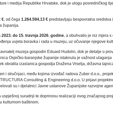
ulture i medija Republike Hrvatske, dok je ulogu posredničkog tij
 €
, od čega
1.264.594,13 €
predstavljaju bespovratna sredstva 
a županija.
 2023. do 15. travnja 2026. godine
, a obuhvatio je niz mjera 
đenja uvjeta boravka i rada u muzeju, uz očuvanje njegove kultu
ravnatelj muzeja gospodin Eduard Hudolin, dok je detalje o prove
ca Osječko-baranjske županije istaknula je važnost ulaganja u k
k obratila izaslanica gospodja Dražena Vrselja, državna tajnica 
tneri i stručnjaci, među kojima izvođač radova Zuber d.o.o., proje
STRUCTURA Consulting & Engineering d.o.o. U prijavi projektnog 
elovali su i djelatnici Javne ustanove Županijske razvojne age
uspješnoj suradnji te doprinosu realizaciji ovog značajnog proj
nju kulturnom baštinom.