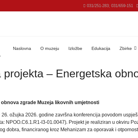
031/251-283; 031/659-151
Naslovna
O muzeju
Izložbe
Edukacija
Zbirke
a projekta – Energetska ob
 obnova zgrade Muzeja likovnih umjetnosti
je 26. ožujka 2026. godine završna konferencija povodom uspje
ta: NPOO.C6.1.R1-I3-01.0047). Projekt je realiziran u okviru P
og dobra, financiranog kroz Mehanizam za oporavak i otpornost