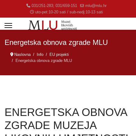
031/251-283; 031/659-151
mlu@mlu.hr
uto-pet:10-20 sati / sub-nedj:10-13 sati
Energetska obnova zgrade MLU
Naslovna
Info
EU projekti
Energetska obnova zgrade MLU
ENERGETSKA OBNOVA
ZGRADE MUZEJA