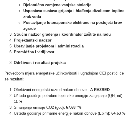
Djelomična zamjena vanjske stolarije
Uspostava sustava grijanja i hlađenja dizalicom topline
zrak-voda
Postavljanje fotonaponske elektrane na postojeći krov
zgrade
Stručni nadzor građenja i koordinator zaštite na radu
Projektantski nadzor
Upravljanje projektom i administracija
Promidžba i vidljivost
Održivost i rezultati projekta
Provedbom mjera energetske učinkovitosti i ugradnjom OEI postići će
se rezultati:
Očekivani energetski razred nakon obnove :
A RAZRED
Ušteda godišnje potrebne toplinske energije za grijanje (QH, nd):
11 %
Smanjenje emisije CO2 (god
): 67.68 °%
Ušteda godišnje primarne energije nakon obnove (Epim
): 64.63 %