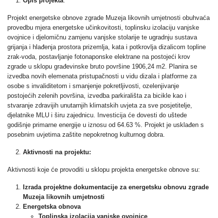
Opis projekta
:
Projekt energetske obnove zgrade Muzeja likovnih umjetnosti obuhvaća
provedbu mjera energetske učinkovitosti, toplinsku izolaciju vanjske
ovojnice i djelomičnu zamjenu vanjske stolarije te ugradnju sustava
grijanja i hlađenja prostora prizemlja, kata i potkrovlja dizalicom topline
zrak-voda, postavljanje fotonaponske elektrane na postojeći krov
zgrade u sklopu građevinske bruto površine 1906,24 m2. Planira se
izvedba novih elemenata pristupačnosti u vidu dizala i platforme za
osobe s invaliditetom i smanjenje pokretljivosti, ozelenjivanje
postojećih zelenih površina, izvedba parkirališta za bicikle kao i
stvaranje zdravijih unutarnjih klimatskih uvjeta za sve posjetitelje,
djelatnike MLU i širu zajednicu. Investicija će dovesti do uštede
godišnje primarne energije u iznosu od 64.63 %. Projekt je usklađen s
posebnim uvjetima zaštite nepokretnog kulturnog dobra.
Aktivnosti na projektu:
Aktivnosti koje će provoditi u sklopu projekta energetske obnove su:
Izrada projektne dokumentacije za energetsku obnovu zgrade
Muzeja likovnih umjetnosti
Energetska obnova
Toplinska izolacija vanjske ovojnice