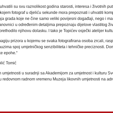
hvatili su svu raznolikost godina starosti, interesa i životnih p
kojem fotograf u djeliću sekunde mora prepoznati i uhvatiti kompozi
ja grada koje ne čine samo veliki povijesni događaji, nego i mal
anovnici u određenim detaljima prepoznaju dijelove vlastitog ži
rethodilo njihovu dolasku. I tako je Topićev osječki atelijer kult
agiju prizora u kojemu se svaka fotografirana osoba zrcali, ras
zima spoj umjetničkog senzibiliteta i tehničke preciznosti. Doma
čke epohe.“
lić Tomić
ih umjetnosti u suradnji sa Akademijom za umjetnost i kulturu S
. u redovnom radnom vremenu Muzeja likovnih umjetnosti na adr