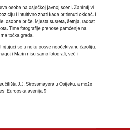
uteva osoba na osječkoj javnoj sceni. Zanimljivi
ciju i intuitivno znati kada pritisnuti okidač. I
e, osobne priče. Mjesta susreta, šetnja, radost
vota. Time fotografije prenose pamćenje na
urna točka grada.
plinjujući se u neku posve neočekivanu čaroliju.
goj i Marin nisu samo fotografi, već i
veučilišta J.J. Strossmayera u Osijeku, a može
esi Europska avenija 9.