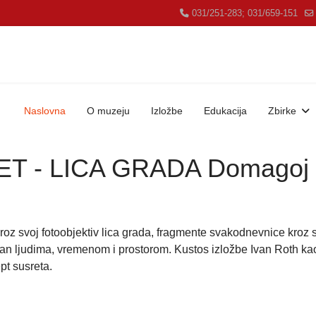
031/251-283; 031/659-151
Naslovna
O muzeju
Izložbe
Edukacija
Zbirke
 - LICA GRADA Domagoj i 
roz svoj fotoobjektiv lica grada, fragmente svakodnevnice kroz su
van ljudima, vremenom i prostorom. Kustos izložbe Ivan Roth ka
pt susreta.