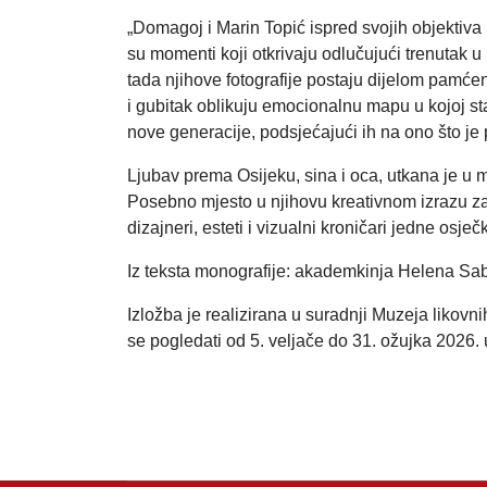
„Domagoj i Marin Topić ispred svojih objektiva u
su momenti koji otkrivaju odlučujući trenutak u 
tada njihove fotografije postaju dijelom pamćen
i gubitak oblikuju emocionalnu mapu u kojoj st
nove generacije, podsjećajući ih na ono što je p
Ljubav prema Osijeku, sina i oca, utkana je u m
Posebno mjesto u njihovu kreativnom izrazu zau
dizajneri, esteti i vizualni kroničari jedne osje
Iz teksta monografije: akademkinja Helena Sab
Izložba je realizirana u suradnji Muzeja likovn
se pogledati od 5. veljače do 31. ožujka 2026