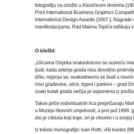
fotografiju na izložbi u Klovićevim dvorima (1
Print International Business Graphics Competit
International Design Awards (2007.), Nagrade 
manifestacijama. Rad Marina Topića odlikuju vis
O izložbi:
„Ulicama Osijeka svakodnevno se susreću mlada 
ljudi, kada arterije grada nisu dovoljno prokrvl
diše, mijenja se, svakodnevno se budi s novim 
nisu građevine, ulice, trgovi i parkovi – grad
svaki kutak grada nečija je uspomena iz prošlos
Takve priče individualnih lica prepričavaju Mar
u Muzeju likovnih umjetnosti, a prvi put 1999. g
dio je ciklusa koji traje, on je otvoren i u svojo
Iz teksta monografije: Ivan Roth, viši kustos (