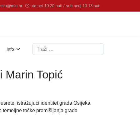
mlu@mlu.hr
uto-pet:10-20 sati / sub-nedj:10-13 sati
Traži
Info
Marin Topić
srete, istražujući identitet grada Osijeka
o temeljne točke promišljanja grada