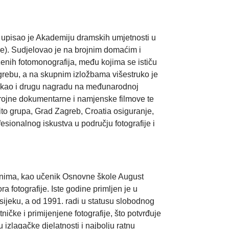
 upisao je Akademiju dramskih umjetnosti u
re). Sudjelovao je na brojnim domaćim i
enih fotomonografija, među kojima se ističu
agrebu, a na skupnim izložbama višestruko je
e, kao i drugu nagradu na međunarodnoj
 brojne dokumentarne i namjenske filmove te
Žito grupa, Grad Zagreb, Croatia osiguranje,
esionalnog iskustva u području fotografije i
danima, kao učenik Osnovne škole August
 fotografije. Iste godine primljen je u
Osijeku, a od 1991. radi u statusu slobodnog
čke i primijenjene fotografije, što potvrđuje
zlagačke djelatnosti i najbolju ratnu