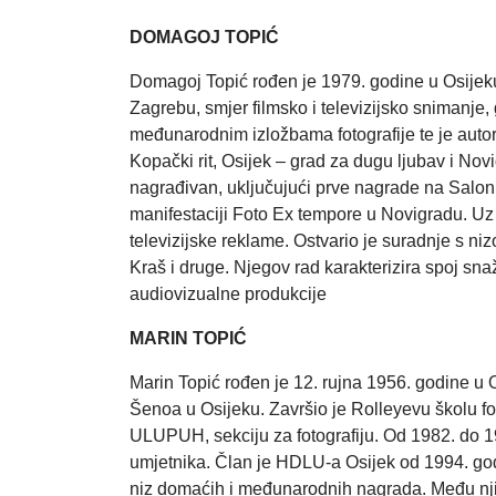
DOMAGOJ TOPIĆ
Domagoj Topić rođen je 1979. godine u Osijeku
Zagrebu, smjer filmsko i televizijsko snimanj
međunarodnim izložbama fotografije te je autor
Kopački rit, Osijek – grad za dugu ljubav i No
nagrađivan, uključujući prve nagrade na Salonu
manifestaciji Foto Ex tempore u Novigradu. Uz 
televizijske reklame. Ostvario je suradnje s ni
Kraš i druge. Njegov rad karakterizira spoj sna
audiovizualne produkcije
MARIN TOPIĆ
Marin Topić rođen je 12. rujna 1956. godine u
Šenoa u Osijeku. Završio je Rolleyevu školu fot
ULUPUH, sekciju za fotografiju. Od 1982. do 199
umjetnika. Član je HDLU-a Osijek od 1994. godi
niz domaćih i međunarodnih nagrada. Među njima