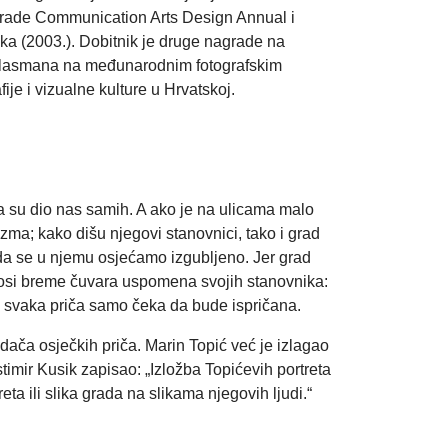
nagrade Communication Arts Design Annual i
ka (2003.). Dobitnik je druge nagrade na
h plasmana na međunarodnim fotografskim
je i vizualne kulture u Hrvatskoj.
a su dio nas samih. A ako je na ulicama malo
izma; kako dišu njegovi stanovnici, tako i grad
ada se u njemu osjećamo izgubljeno. Jer grad
d nosi breme čuvara uspomena svojih stanovnika:
, a svaka priča samo čeka da bude ispričana.
edača osječkih priča. Marin Topić već je izlagao
stimir Kusik zapisao: „Izložba Topićevih portreta
treta ili slika grada na slikama njegovih ljudi.“