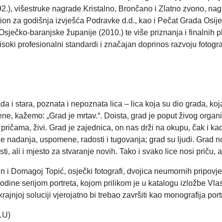
992.), višestruke nagrade Kristalno, Brončano i Zlatno zvono, 
ion za godišnja izvješća Podravke d.d., kao i Pečat Grada Osije
Osječko-baranjske županije (2010.) te više priznanja i finalni
oki profesionalni standardi i značajan doprinos razvoju fotografi
i stara, poznata i nepoznata lica – lica koja su dio grada, koj
jene, kažemo: „Grad je mrtav.“. Doista, grad je poput živog organ
pričama, živi. Grad je zajednica, on nas drži na okupu, čak i k
 čine nadanja, uspomene, radosti i tugovanja; grad su ljudi. Gra
ti, ali i mjesto za stvaranje novih. Tako i svako lice nosi priču
in i Domagoj Topić, osječki fotografi, dvojica neumornih pripovj
odine serijom portreta, kojom prilikom je u katalogu izložbe Vla
j krajnjoj soluciji vjerojatno bi trebao završiti kao monografija por
MLU)