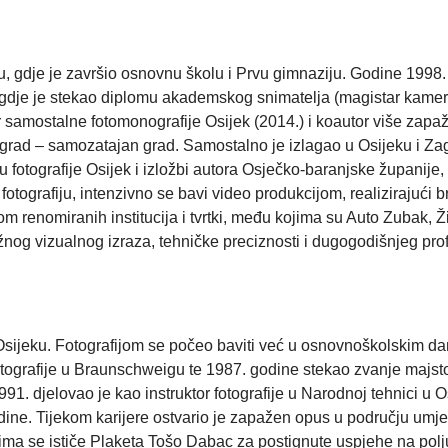
, gdje je završio osnovnu školu i Prvu gimnaziju. Godine 1998.
e, gdje je stekao diplomu akademskog snimatelja (magistar kame
 samostalne fotomonografije Osijek (2014.) i koautor više zapaž
vigrad – samozatajan grad. Samostalno je izlagao u Osijeku i Z
 fotografije Osijek i izložbi autora Osječko-baranjske županij
fotografiju, intenzivno se bavi video produkcijom, realizirajući
zom renomiranih institucija i tvrtki, među kojima su Auto Zubak, 
žnog vizualnog izraza, tehničke preciznosti i dugogodišnjeg prof
 Osijeku. Fotografijom se počeo baviti već u osnovnoškolskim 
ografije u Braunschweigu te 1987. godine stekao zvanje majstora
1. djelovao je kao instruktor fotografije u Narodnoj tehnici u 
ne. Tijekom karijere ostvario je zapažen opus u području umjetni
 se ističe Plaketa Tošo Dabac za postignute uspjehe na polju i