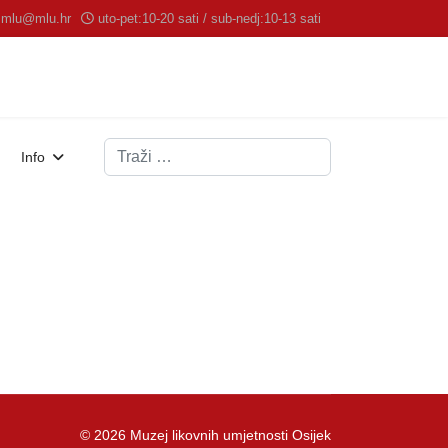
mlu@mlu.hr
uto-pet:10-20 sati / sub-nedj:10-13 sati
Traži
Info
© 2026 Muzej likovnih umjetnosti Osijek