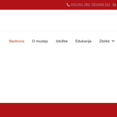
031/251-283; 031/659-151
Naslovna
O muzeju
Izložbe
Edukacija
Zbirke