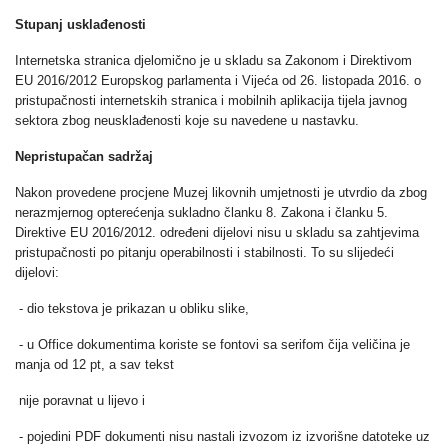
Stupanj usklađenosti
Internetska stranica djelomično je u skladu sa Zakonom i Direktivom
EU 2016/2012 Europskog parlamenta i Vijeća od 26. listopada 2016. o
pristupačnosti internetskih stranica i mobilnih aplikacija tijela javnog
sektora zbog neusklađenosti koje su navedene u nastavku.
Nepristupačan sadržaj
Nakon provedene procjene Muzej likovnih umjetnosti je utvrdio da zbog
nerazmjernog opterećenja sukladno članku 8. Zakona i članku 5.
Direktive EU 2016/2012. određeni dijelovi nisu u skladu sa zahtjevima
pristupačnosti po pitanju operabilnosti i stabilnosti. To su slijedeći
dijelovi:
- dio tekstova je prikazan u obliku slike,
- u Office dokumentima koriste se fontovi sa serifom čija veličina je
manja od 12 pt, a sav tekst
nije poravnat u lijevo i
- pojedini PDF dokumenti nisu nastali izvozom iz izvorišne datoteke uz