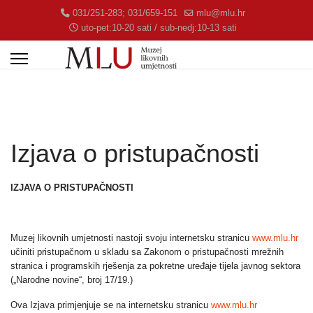
031/251-283; 031/659-151
mlu@mlu.hr
uto-pet:10-20 sati / sub-nedj:10-13 sati
Izjava o pristupačnosti
IZJAVA O PRISTUPAČNOSTI
Muzej likovnih umjetnosti nastoji svoju internetsku stranicu
www.mlu.hr
učiniti pristupačnom u skladu sa Zakonom o pristupačnosti mrežnih
stranica i programskih rješenja za pokretne uređaje tijela javnog sektora
(„Narodne novine“, broj 17/19.)
Ova Izjava primjenjuje se na internetsku stranicu
www.mlu.hr